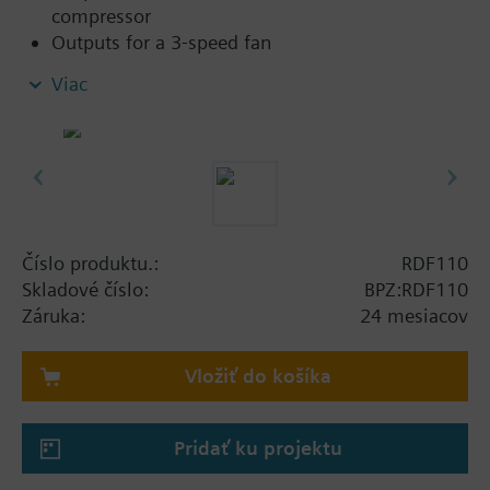
compressor
Outputs for a 3-speed fan
Control depending on the room or return air
Viac
temperature (with sensor QAH11.1)
2-position control
Sensor input either for automatic heating /
cooling changeover or return air temperature
(with sensor QAH11.1)
Automatic or manual three-speed fan control
Operating modes: normal, energy-saving and
Číslo produktu.:
RDF110
standby
Skladové číslo:
BPZ:RDF110
Operating mode changeover input for remote
Záruka:
24 mesiacov
control
Vložiť do košíka
Pridať ku projektu