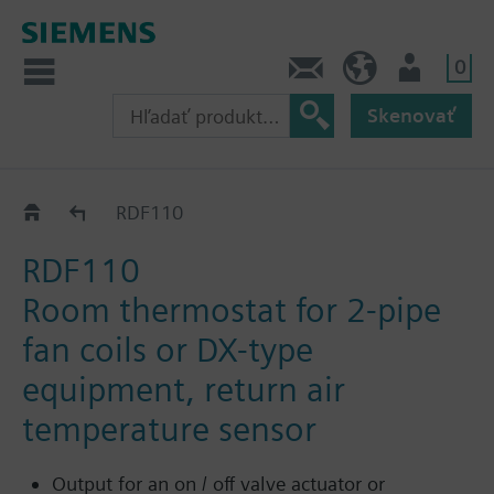
0
Kontakt
SK (sk)
Prihlásenie
Skenovať
RDF..
RDF110
RDF110
Room thermostat for 2-pipe
fan coils or DX-type
equipment, return air
temperature sensor
Output for an on / off valve actuator or