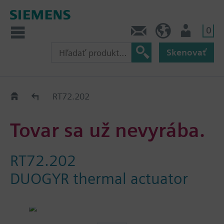
0
Kontakt
SK (sk)
Prihlásenie
Skenovať
Old2New
RT72.202
Tovar sa už nevyrába.
RT72.202
DUOGYR thermal actuator