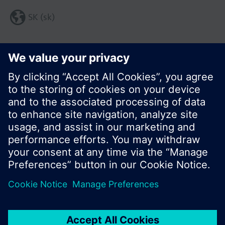
SK (sk)
Zdieľať túto stránku:
© Siemens Switzerland Ltd. 2016
Produktové portfólio a ceny môžu byť odlišné v
rôznych krajinách.