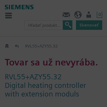
0
Kontakt
SK (sk)
Prihlásenie
Skenovať
Old2New
RVL55+AZY55.32
Tovar sa už nevyrába.
RVL55+AZY55.32
Digital heating controller
with extension moduls