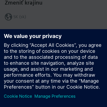
Zmeniť krajinu
SK (sk)
Zdieľať túto stránku:
© Siemens Switzerland Ltd. 2016
Produktové portfólio a ceny môžu byť odlišné v