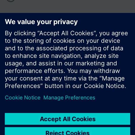
Zdieľať túto stránku:
© Siemens Switzerland Ltd. 2016
Produktové portfólio a ceny môžu byť odlišné v
rôznych krajinách.
Kontakt