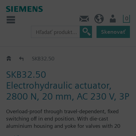
0
Kontakt
SK (sk)
Prihlásenie
Skenovať
SKB32../SKB82..
SKB32.50
SKB32.50
Electrohydraulic actuator,
2800 N, 20 mm, AC 230 V, 3P
Overload-proof through travel-dependent, fixed
switching off in end position. With die-cast
aluminium housing and yoke for valves with 20
mm stroke. Optional functions: one auxiliary