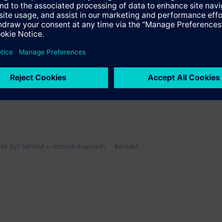
žu byť odlišné v rôznych krajinách.
Kontakt