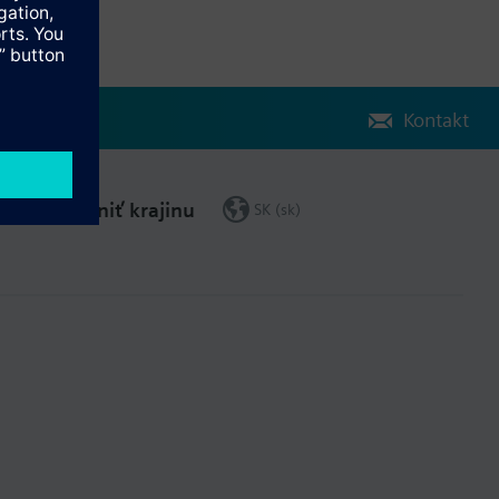
Kontakt
Zmeniť krajinu
SK (sk)