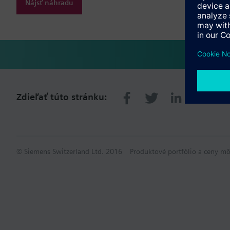
Nájsť náhradu
Zdieľať túto stránku:
© Siemens Switzerland Ltd. 2016
Produktové portfólio a ceny mô