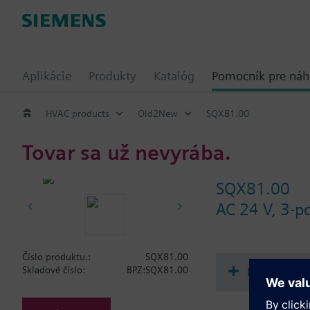
Aplikácie
Produkty
Katalóg
Pomocník pre ná
HVAC products
Old2New
SQX81.00
Tovar sa už nevyrába.
SQX81.00
AC 24 V, 3-p
Číslo produktu.:
SQX81.00
Dokument
Skladové číslo:
BPZ:SQX81.00