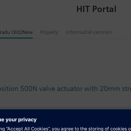
HIT Portal
hradu Old2New
Projekty
Informačné centrum
osition 500N valve actuator with 20mm str
y