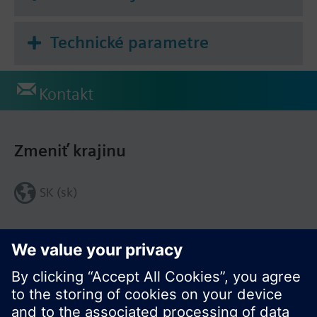
Technické parametre
Kontakt
Zmeniť krajinu
SK (sk)
Zdieľať túto stránku: