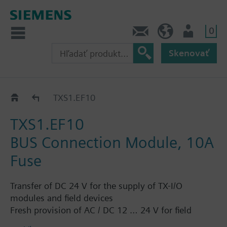
0
Kontakt
SK (sk)
Prihlásenie
Skenovať
Bus connection / expansion for TXM..
TXS1.EF10
TXS1.EF10
BUS Connection Module, 10A
Fuse
Transfer of DC 24 V for the supply of TX-I/O
modules and field devices
Fresh provision of AC / DC 12 … 24 V for field
device supply