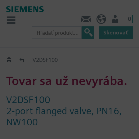
0
Kontakt
SK (sk)
Prihlásenie
Skenovať
Old2New
V2DSF100
Tovar sa už nevyrába.
V2DSF100
2-port flanged valve, PN16,
NW100