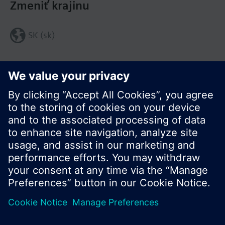
Zmeniť krajinu
SK (sk)
Zdieľať túto stránku:
© Siemens Switzerland Ltd. 2016
Produktové portfólio a ceny môžu byť odlišné v