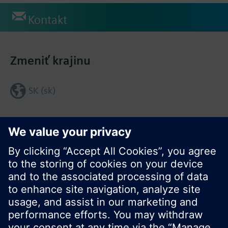
Kontakt
Zmeniť krajinu
SK (sk)
Zdieľať túto stránku: