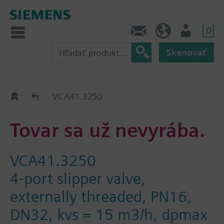
0
Kontakt
SK (sk)
Prihlásenie
Skenovať
Old2New
VCA41.3250
Tovar sa už nevyrába.
VCA41.3250
4-port slipper valve,
externally threaded, PN16,
DN32, kvs = 15 m3/h, dpmax