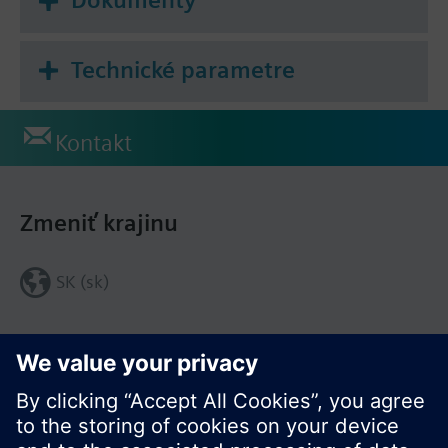
Technické parametre
Kontakt
Zmeniť krajinu
SK (sk)
Zdieľať túto stránku: