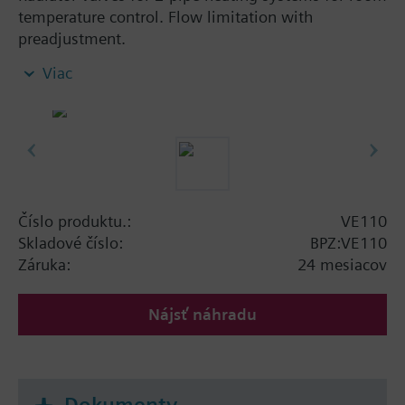
temperature control. Flow limitation with
preadjustment.
Viac
Additional info
The valves can be combined with Siemens
actuators and radiator controllers
SSA.../STA../RT../REH..
Číslo produktu.:
VE110
Skladové číslo:
BPZ:VE110
Záruka:
24 mesiacov
Nájsť náhradu
Dokumenty