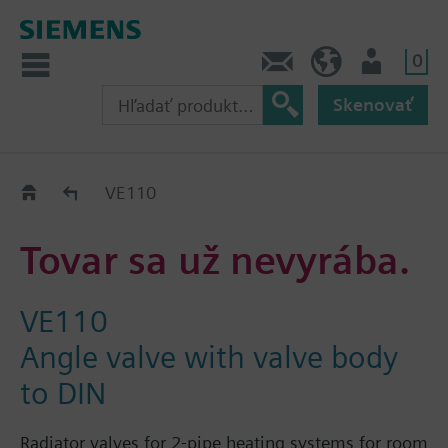
0
Kontakt
SK (sk)
Prihlásenie
Skenovať
Old2New
VE110
Tovar sa už nevyrába.
VE110
Angle valve with valve body
to DIN
Radiator valves for 2-pipe heating systems for room