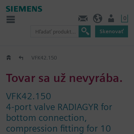
0
Kontakt
SK (sk)
Prihlásenie
Skenovať
Old2New
VFK42.150
Tovar sa už nevyrába.
VFK42.150
4-port valve RADIAGYR for
bottom connection,
compression fitting for 10