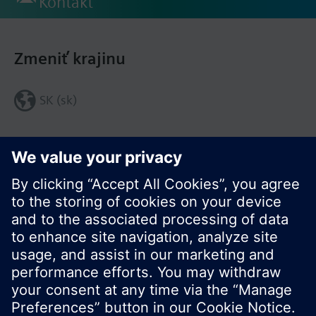
Kontakt
Zmeniť krajinu
SK (sk)
Zdieľať túto stránku: