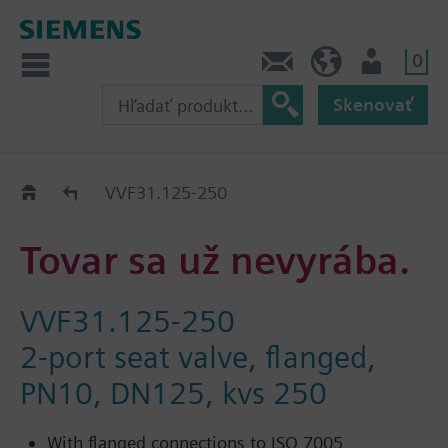
0
Kontakt
SK (sk)
Prihlásenie
Skenovať
Old2New
VVF31.125-250
Tovar sa už nevyrába.
VVF31.125-250
2-port seat valve, flanged,
PN10, DN125, kvs 250
With flanged connections to ISO 7005