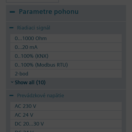
Available up to summer 2011 order afterwards
Parametre pohonu
VVF53.. 2-port valves.
Riadiaci signál
0...1000 Ohm
0...20 mA
0..100% (KNX)
0..100% (Modbus RTU)
2-bod
Show all (10)
Prevádzkové napätie
AC 230 V
AC 24 V
DC 20...30 V