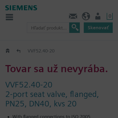
0
Kontakt
SK (sk)
Prihlásenie
Skenovať
Old2New
VVF52.40-20
Tovar sa už nevyrába.
VVF52.40-20
2-port seat valve, flanged,
PN25, DN40, kvs 20
With flanged connections to ISO 7005