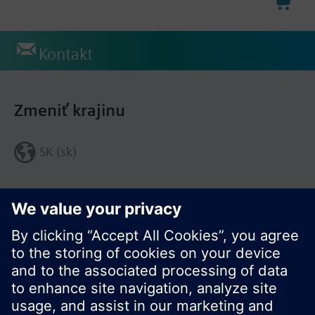
Kontakt
Zmeniť krajinu
SK (sk)
Zdieľať túto stránku: