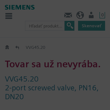
0
Kontakt
SK (sk)
Prihlásenie
Skenovať
Old2New
VVG45.20
Tovar sa už nevyrába.
VVG45.20
2-port screwed valve, PN16,
DN20