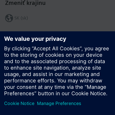
Zmeniť krajinu
SK (sk)
Zdieľať túto stránku:
© Siemens Switzerland Ltd. 2016
Produktové portfólio a ceny môžu byť odlišné v