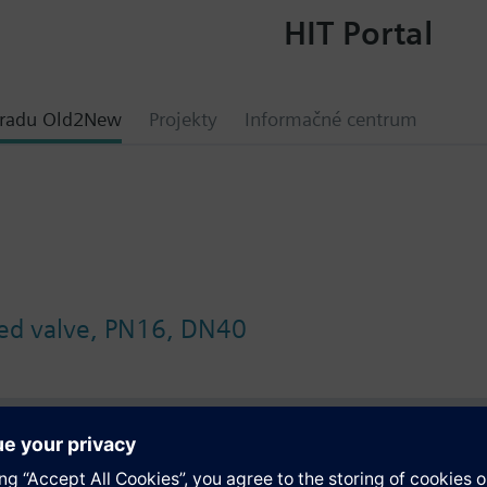
HIT Portal
hradu Old2New
Projekty
Informačné centrum
wed valve, PN16, DN40
y