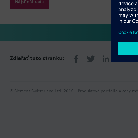
Nájsť náhradu
Zdieľať túto stránku:
© Siemens Switzerland Ltd. 2016
Produktové portfólio a ceny mô