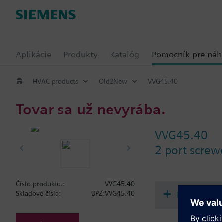
Aplikácie
Produkty
Katalóg
Pomocník pre ná
HVAC products
Old2New
VVG45.40
Tovar sa už nevyrába.
VVG45.40
2-port scre
Číslo produktu.:
VVG45.40
Dokument
Skladové číslo:
BPZ:VVG45.40