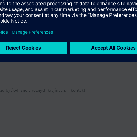
žu byť odlišné v rôznych krajinách.
Kontakt