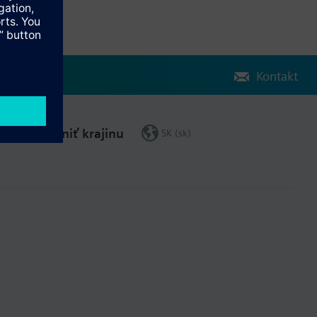
Kontakt
Zmeniť krajinu
SK (sk)