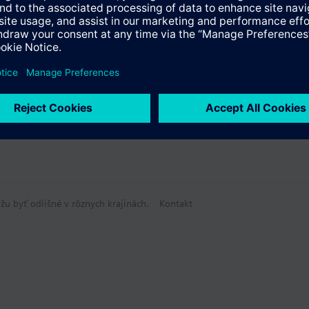
žu byť odlišné v rôznych krajinách.
Kontakt