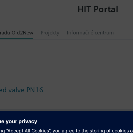
HIT Portal
hradu Old2New
Projekty
Informačné centrum
ed valve PN16
y