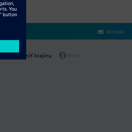
Kontakt
Zmeniť krajinu
SK (sk)