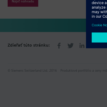
Nájsť náhradu
Zdieľať túto stránku:
© Siemens Switzerland Ltd. 2016
Produktové portfólio a ceny mô