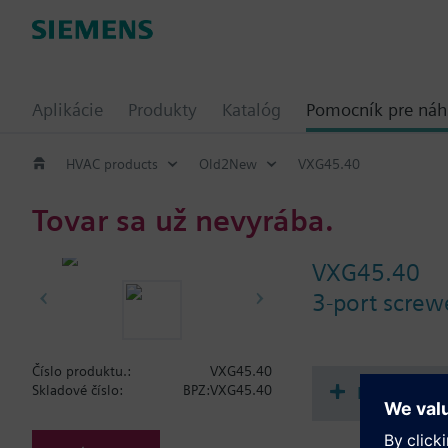
Aplikácie
Produkty
Katalóg
Pomocník pre ná
HVAC products
Old2New
VXG45.40
Tovar sa už nevyrába.
VXG45.40
3-port screw
Číslo produktu.:
VXG45.40
Dokument
Skladové číslo:
BPZ:VXG45.40