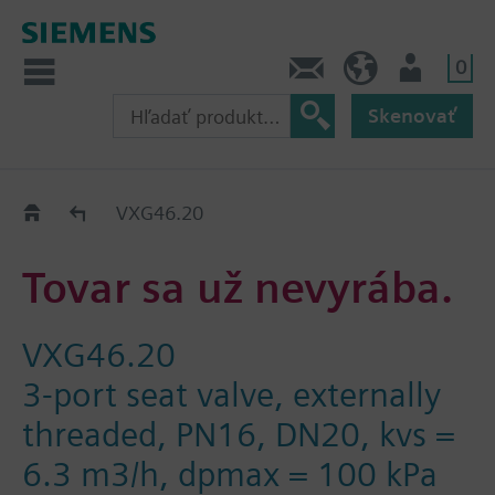
0
Kontakt
SK (sk)
Prihlásenie
Skenovať
Old2New
VXG46.20
Tovar sa už nevyrába.
VXG46.20
3-port seat valve, externally
threaded, PN16, DN20, kvs =
6.3 m3/h, dpmax = 100 kPa