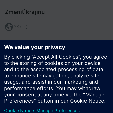
Zmeniť krajinu
SK (sk)
Zdieľať túto stránku:
© Siemens Switzerland Ltd. 2016