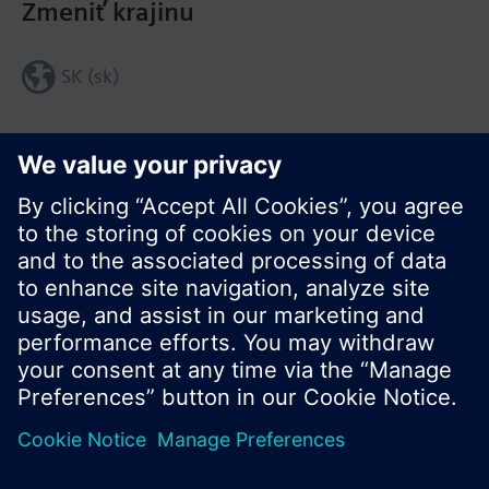
Zmeniť krajinu
SK (sk)
Zdieľať túto stránku:
© Siemens Switzerland Ltd. 2016
Produktové portfólio a ceny môžu byť odlišné v