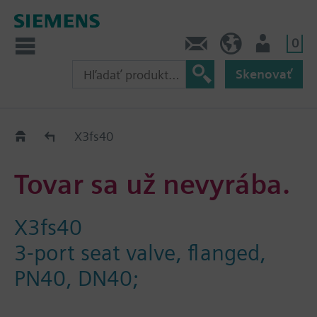
0
Kontakt
SK (sk)
Prihlásenie
Skenovať
Old2New
X3fs40
Tovar sa už nevyrába.
X3fs40
3-port seat valve, flanged,
PN40, DN40;