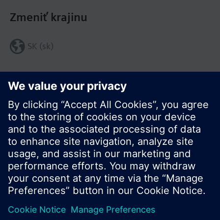
Zmeniť krajinu
SK (sk)
Zdieľať túto stránku:
© Siemens Switzerland Ltd. 2016