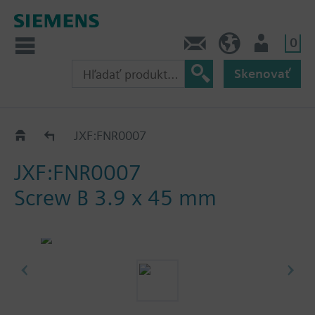
0
Kontakt
SK (sk)
Prihlásenie
Skenovať
Standard parts
JXF:FNR0007
JXF:FNR0007
Screw B 3.9 x 45 mm