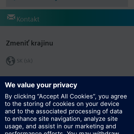
Kontakt
Zmeniť krajinu
SK (sk)
Zdieľať túto stránku: