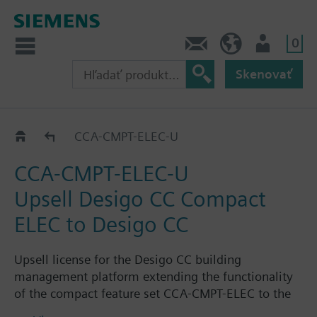
0
Kontakt
SK (sk)
Prihlásenie
Skenovať
Options
CCA-CMPT-ELEC-U
CCA-CMPT-ELEC-U
Upsell Desigo CC Compact
ELEC to Desigo CC
Upsell license for the Desigo CC building
management platform extending the functionality
of the compact feature set CCA-CMPT-ELEC to the
the functionality of the standard feature set CCA-