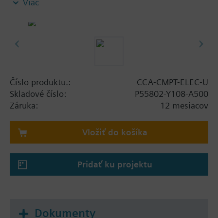
Viac
STD-FSET.
Note: Requires a CCA-CMPT-ELEC license
Číslo produktu.:
CCA-CMPT-ELEC-U
Skladové číslo:
P55802-Y108-A500
Záruka:
12 mesiacov
Vložiť do košíka
Pridať ku projektu
Dokumenty