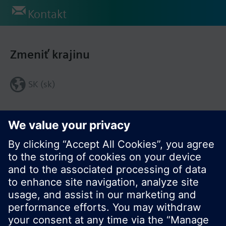
Kontakt
Zmeniť krajinu
SK (sk)
Zdieľať túto stránku: