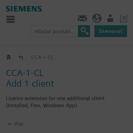
0
Kontakt
SK (sk)
Prihlásenie
Skenovať
CCA-.._CL
CCA-1-CL
CCA-1-CL
Add 1 client
License extension for one additional client
(Installed, Flex, Windows App).
Note: Requires CCA-STD-FSET license.
Viac