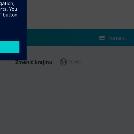
Kontakt
Zmeniť krajinu
SK (sk)