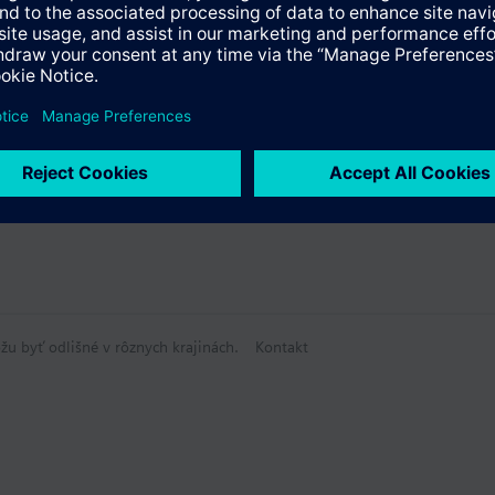
žu byť odlišné v rôznych krajinách.
Kontakt