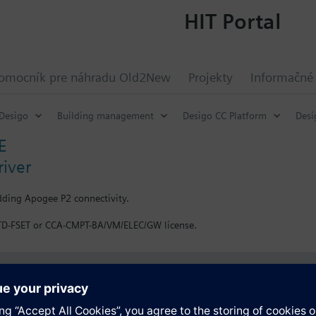
HIT Portal
omocník pre náhradu Old2New
Projekty
Informačné
Desigo
Building management
Desigo CC Platform
Desi
E
iver
dding Apogee P2 connectivity.
TD-FSET or CCA-CMPT-BA/VM/ELEC/GW license.
y