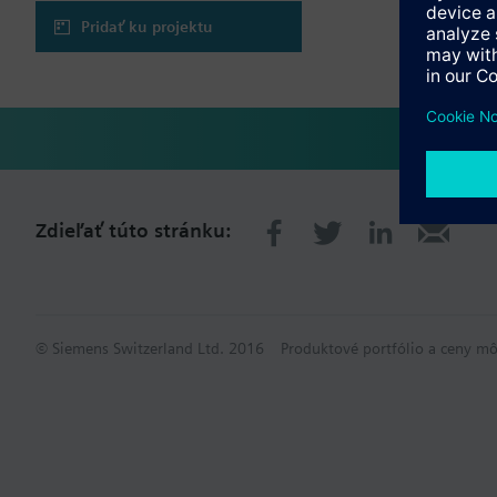
Pridať ku projektu
Zdieľať túto stránku:
© Siemens Switzerland Ltd. 2016
Produktové portfólio a ceny mô