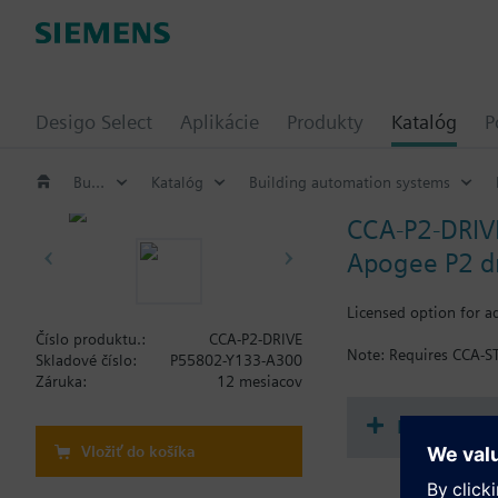
Desigo Select
Aplikácie
Produkty
Katalóg
P
Building automation systems
Katalóg
Building automation systems
CCA-P2-DRIV
Apogee P2 dr
Licensed option for a
Číslo produktu.:
CCA-P2-DRIVE
Note: Requires CCA-S
Skladové číslo:
P55802-Y133-A300
Záruka:
12 mesiacov
Dokument
Vložiť do košíka