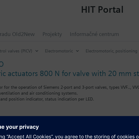
HIT Portal
hradu Old2New
Projekty
Informačné centrum
rol valves (PICV)
Electromotoric
Electromotoric‚ positioning
O
ic actuators 800 N for valve with 20 mm 
or for the operation of Siemens 2-port and 3-port valves, types VVF.., VV
 ventilation and air conditioning systems.
and position indicator, status indication per LED.
th auxiliary switches, potentiometer, functional module and stem heater
y