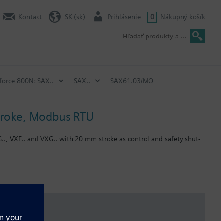
Kontakt
SK (sk)
Prihlásenie
0
Nákupný košík
 force 800N: SAX..
SAX..
SAX61.03/MO
stroke, Modbus RTU
G.., VXF.. and VXG.. with 20 mm stroke as control and safety shut-
.