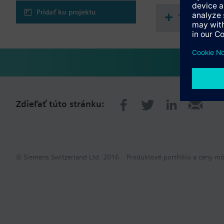
Pridať ku projektu
Technické
Zdieľať túto stránku:
© Siemens Switzerland Ltd. 2016
Produktové portfólio a ceny mô