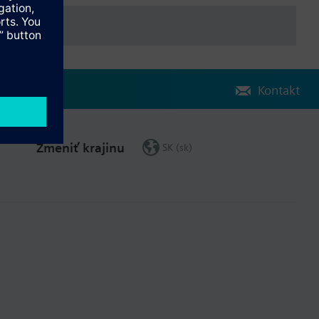
Kontakt
Zmeniť krajinu
SK (sk)