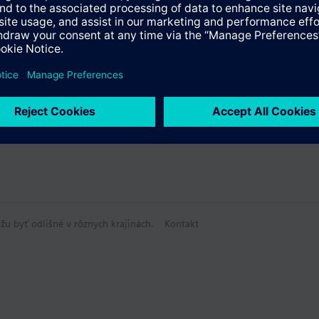
 parametre
žu byť odlišné v rôznych krajinách.
Kontakt