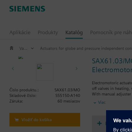
Aplikácie
Produkty
Katalóg
Pomocník pre ná
Valves and actuators
Actuators for globe and pressure independent cont
SAX61.03/M
Electromotor
Electromotoric actuat
off valves in heating,
Číslo produktu.:
SAX61.03/MO
With manual adjuster 
Skladové číslo:
S55150-A140
Optional functions wi
Záruka:
60 mesiacov
Viac
Additional info
UL listed
Vložiť do košíka
Dokument