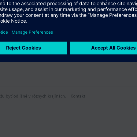
 parametre
žu byť odlišné v rôznych krajinách.
Kontakt