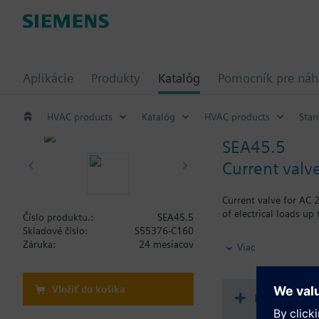
Aplikácie
Produkty
Katalóg
Pomocník pre ná
HVAC products
Katalóg
HVAC products
Stan
SEA45.5
Current valv
Current valve for AC 
of electrical loads up
Číslo produktu.:
SEA45.5
Skladové číslo:
S55376-C160
Warning
Záruka:
24 mesiacov
Viac
Mounting & local elec
Summary
Vložiť do košíka
SEA45.5 Current valv
Dokument