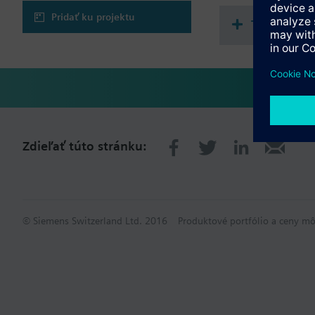
Pridať ku projektu
Technické
Zdieľať túto stránku:
© Siemens Switzerland Ltd. 2016
Produktové portfólio a ceny mô