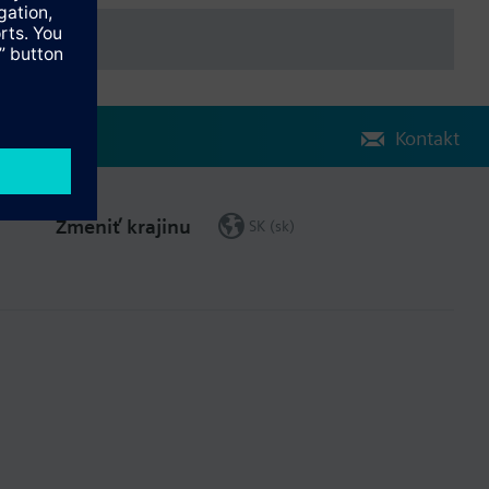
Kontakt
Zmeniť krajinu
SK (sk)