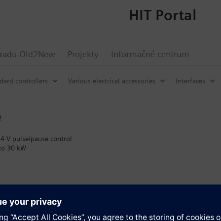
HIT Portal
hradu Old2New
Projekty
Informačné centrum
dard controllers
Various electrical accessories
Interfaces
e
24 V pulse/pause control
 to 30 kW
trical regulations to be considered
e
y