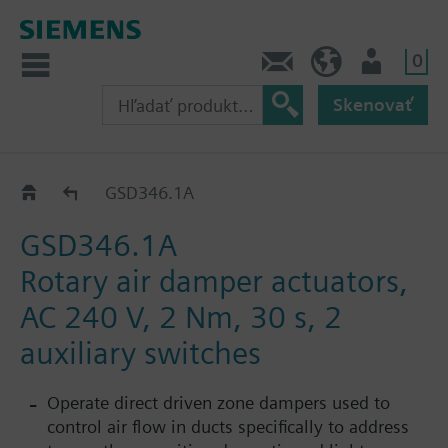
0
Kontakt
SK (sk)
Prihlásenie
Skenovať
GSD..1A
GSD346.1A
GSD346.1A
Rotary air damper actuators,
AC 240 V, 2 Nm, 30 s, 2
auxiliary switches
Operate direct driven zone dampers used to
control air flow in ducts specifically to address