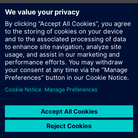
Zdieľať túto stránku:
© Siemens Switzerland Ltd. 2016
Produktové portfólio a ceny môžu byť odlišné v
rôznych krajinách.
Kontakt