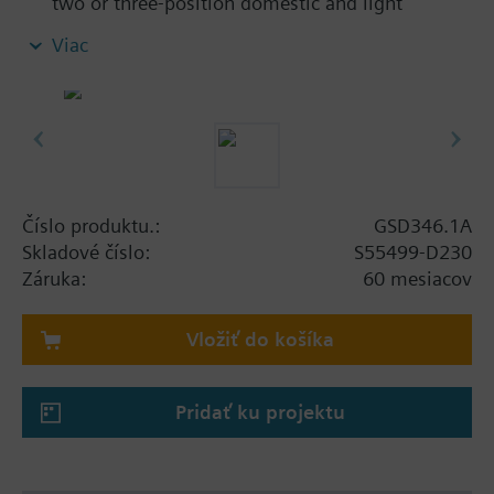
two or three-position domestic and light
commercial barrel damper applications.
Viac
For shaft dia 8...15 mm, square 6...11 mm, min.
shaft length 20 mm
With housing made of plastic and 0.9 m
connecting cable
Číslo produktu.:
GSD346.1A
Skladové číslo:
S55499-D230
Záruka:
60 mesiacov
Vložiť do košíka
Pridať ku projektu