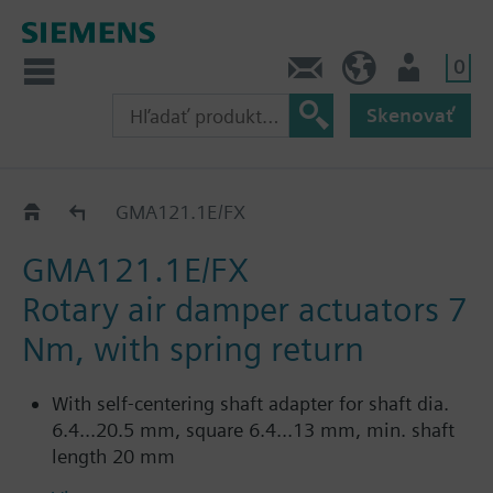
0
Kontakt
SK (sk)
Prihlásenie
Skenovať
GMA..1E
GMA121.1E/FX
GMA121.1E/FX
Rotary air damper actuators 7
Nm, with spring return
With self-centering shaft adapter for shaft dia.
6.4...20.5 mm, square 6.4...13 mm, min. shaft
length 20 mm
With position indication and adjustable