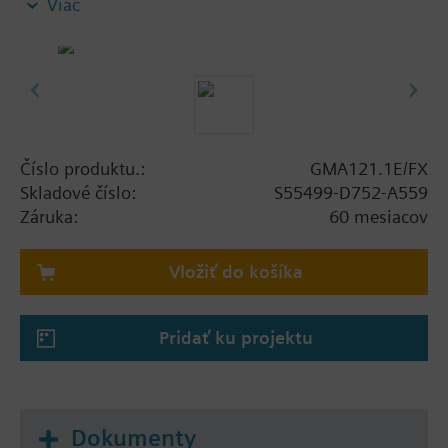
Viac
mechanical limit stop
Manual override
With housing made of die-cast aluminium and
0.9 m connecting cable
Číslo produktu.:
GMA121.1E/FX
Skladové číslo:
S55499-D752-A559
Záruka:
60 mesiacov
Vložiť do košíka
Pridať ku projektu
Dokumenty