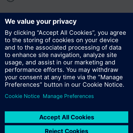
Zdieľať túto stránku:
© Siemens Switzerland Ltd. 2016
Produktové portfólio a ceny môžu byť odlišné v
rôznych krajinách.
Kontakt