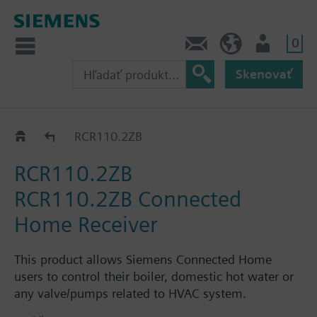
0
Kontakt
SK (sk)
Prihlásenie
Skenovať
Connected Home
RCR110.2ZB
RCR110.2ZB
RCR110.2ZB Connected
Home Receiver
This product allows Siemens Connected Home
users to control their boiler, domestic hot water or
any valve/pumps related to HVAC system.
Mains-powered receiver AC 230 V