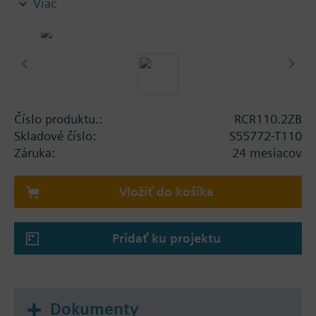
Viac
Communicates with Connected Home Hub via
Zigbee network
Two voltage-free contacts for boiler/pump
release or DHW switch
LED indication of operating state
Manual override of relay outputs
Firmware upgrade over the air via Zigbee
Číslo produktu.:
RCR110.2ZB
Skladové číslo:
S55772-T110
Záruka:
24 mesiacov
Vložiť do košíka
Pridať ku projektu
Dokumenty